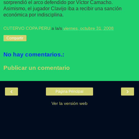
sorprendió el arco defendido por Víctor Camacho.
Asimismo, el jugador Clavijo iba a recibir una sanción
económica por indisciplina.
CUTERVO COPA PERU
a la/s
viernes, octubre 31, 2008
Compartir
No hay comentarios.:
Publicar un comentario
‹
›
Página Principal
Ver la versión web